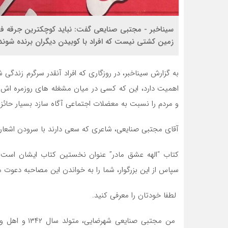
سيناخبر - مجتبى صنايعى گفت: نبايد كوچكترين جرقه 
زمين كشتى نيست كه افراد با كوبيدن ديگران برنده شوند
به گزارش سيناخبر، در روزگارى كه افراد آنقدر سرگرم زن
اهميت دارد، اين كه كسى در ميان مشغله هاى روزمره اش
و مردم را نسبت به معضلات اجتماعى آگاه سازد بسيار حائ
آقاى مجتبى صنايعى، شاعرى كه سعى دارند با سرودن اشعارش
كتاب “الهه عشق مادر” عنوان نخستين كتاب ايشان است 
سپاس از اين بزرگوار، شما را به خواندن اين مصاحبه دعوت م
لطفا خودتان را معرفى كنيد.
من مجتبی صنای