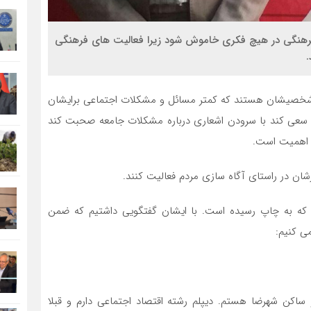
فرهنگى در هيچ فكرى خاموش شود زيرا فعاليت هاى فرهنگى
.
دگى شخصيشان هستند كه كمتر مسائل و مشكلات اجتماعى برايشان
 سعى كند با سرودن اشعارى درباره مشكلات جامعه صحبت كند
ز اهميت است.
ان در راستاى آگاه سازى مردم فعاليت كنند.
كه به چاپ رسيده است. با ايشان گفتگويى داشتيم كه ضمن
ى كنيم:
عى شهرضایی، متولد سال ۱۳۴۲ و اهل و ساکن شهرضا هستم. دیپلم رشته اقتصاد اجتماعی دارم و قبلا