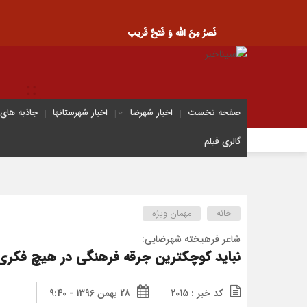
نَصرُ مِنَ الله وَ فَتحٌ قَریب
صفحه نخست
اخبار شهرضا
اخبار شهرستانها
جاذبه های
گالری فیلم
خانه
مهمان ویژه
شاعر فرهيخته شهرضايى:
نبايد كوچكترين جرقه فرهنگى در هيچ فكر
کد خبر : 2015
28 بهمن 1396 - 9:40