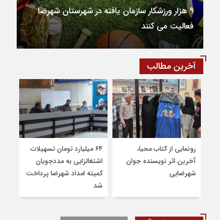
طلای دو و میدانی جایزه بزرگ تهران به “حسین
نوری” دونده شهرضایی رسید
آخرین مطالب
رونمایی از کتاب محیا،
۶۴ میلیارد تومان تسهیلات
اشت
آخرین اثر نویسنده جوان
اشتغالزایی به مددجویان
قرم
شهرضایی
کمیته امداد شهرضا پرداخت
دول
شد