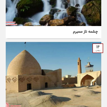
چشمه ناز سمیرم
14
بهمن