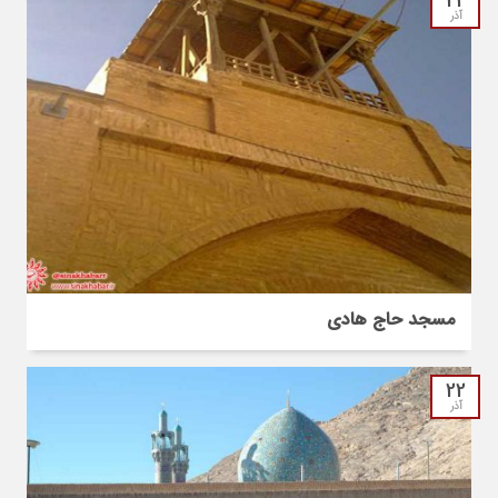
24
آذر
مسجد حاج هادی
22
آذر