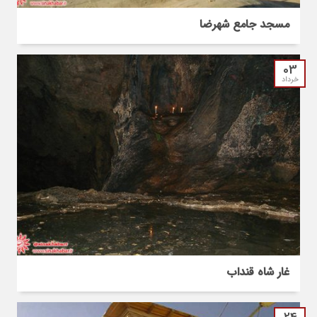
مسجد جامع شهرضا
03
خرداد
غار شاه قنداب