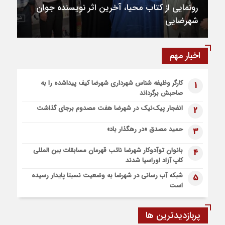
۶۴ میلیارد تومان تسهیلات اشتغالزایی به
۹۱۰ تن قیر برای آسفالت جاده های کشاورزی شهرضا و دهاقان
مددجویان کمیته امداد شهرضا پرداخت شد
اختصاص یافت
6 روز قبل
نخستین مرکز هوش مصنوعی و کسب‌ و کار خلاق شهرستان
اخبار مهم
شهرضا افتتاح شد
6 روز قبل
کارگر وظیفه شناس شهرداری شهرضا کیف پیداشده را به
1
پیاده روی اربعین، ادامه نهضت حسینی است
صاحبش برگرداند
1 هفته قبل
انفجار پیک‌نیک در شهرضا هفت مصدوم برجای گذاشت
2
اعزام موکب بقیه الله الاعظم (عج) از شهرضا به نجف اشرف
1 هفته قبل
حمید مصدق «در رهگذار باد»
3
قطار زیارتی مشهد مقدس در مسیر شهرضا و دهاقان قرار گرفت
بانوان توآدوکار شهرضا نائب قهرمان مسابقات بین المللی
4
کاپ آزاد اوراسیا شدند
شبکه آب رسانی در شهرضا به وضعیت نسبتا پایدار رسیده
5
است
پربازدیدترین ها