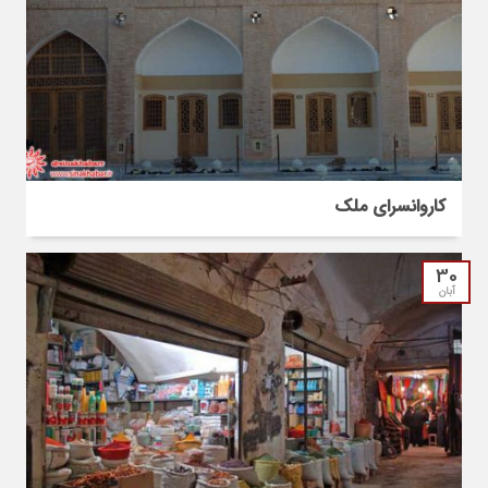
کاروانسرای ملک
30
آبان