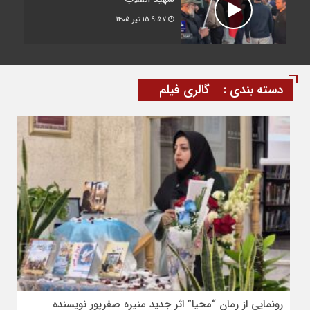
9:57
15 تیر 1405
دسته بندی :
گالری فیلم
رونمایی از رمان “محیا” اثر جدید منیره صفرپور نویسنده