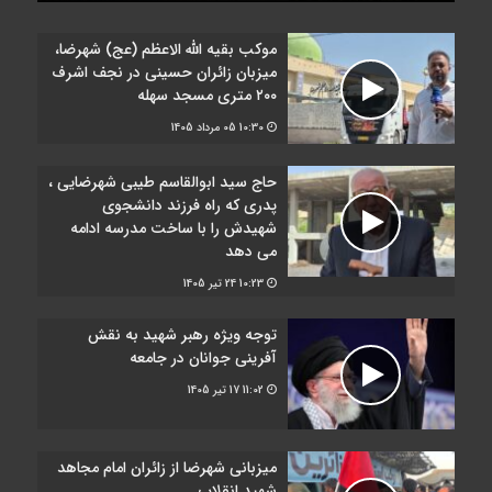
موکب بقیه الله الاعظم (عج) شهرضا،
میزبان زائران حسینی در نجف اشرف
۲۰۰ متری مسجد سهله
10:30
05 مرداد 1405
حاج سید ابوالقاسم طیبی شهرضایی ،
پدری که راه فرزند دانشجوی
شهیدش را با ساخت مدرسه ادامه
می دهد
10:23
24 تیر 1405
توجه ویژه رهبر شهید به نقش
آفرینی جوانان در جامعه
11:02
17 تیر 1405
میزبانی شهرضا از زائران امام مجاهد
شهید انقلاب