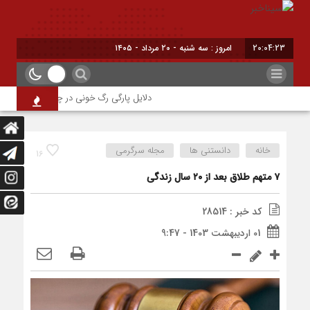
20:04:23
امروز : سه شنبه - ۲۰ مرداد - ۱۴۰۵
دلایل پارگی رگ خونی در چشم/ چه موقع باید ب
خانه
دانستنی ها
مجله سرگرمی
16
۷ متهم طلاق بعد از ۲۰ سال زندگی
کد خبر : 28514
01 اردیبهشت 1403 - 9:47