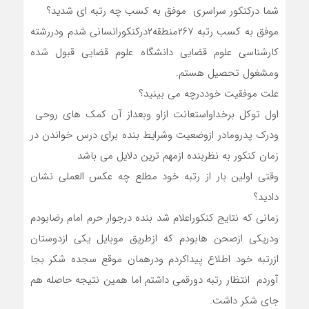
شما درکنکور سراسری موفق به کسب چه رتبه ای شدید؟
موفق به کسب رتبه ۲۶۷منطقه۲درکنکورانسانی شدم ودررشته
کارشناسی علوم قضایی دانشگاه علوم قضایی قبول شده
ومشغول تحصیل هستم.
علت موفقیت خوددرچه می بینید؟
اول توکل برخداواستعانت ازاو وبعداز آن کمک های روحی
ودرک پدرومادر ازوضعیت وشرایط بنده برای درس خواندن در
زمان کنکور به نظربنده ازمهم ترین دلایل می باشد
وقتی اولین بار از رتبه خود مطلع چه عکس العملی نشان
دادید؟
زمانی که نتایج کنکوراعلام شد بنده درجوار حرم امام رضابودم
ودریکی ازصحن هابودم که ازطریق موبایل یکی ازدوستان
ازرتبه خود اطلاع پیداکردم ودرهمان موقع سجده شکر بجا
آوردم انتظار رتبه دورقمی داشتم اما همین نتیجه حاصله هم
جای شکر داشت.