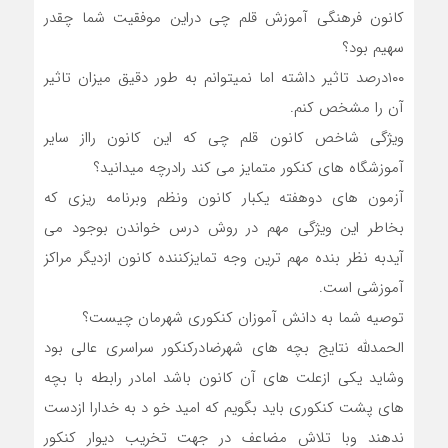
کانون فرهنگی آموزش قلم چی دراین موفقیت شما چقدر
سهیم بود؟
۱۰۰درصد تاثیر داشته اما نمیتوانم به طور دقیق میزان تاثیر
آن را مشخص کنم.
ویژگی شاخص کانون قلم چی که این کانون رااز سایر
آموزشگاه های کنکور متمایز می کند رادرچه میدانید؟
آزمون های دوهفته یکبار کانون ونظم وبرنامه ریزی که
بخاطر این ویژگی مهم در روش درس خواندن بوجود می
آیدبه نظر بنده مهم ترین وجه تمایزکننده کانون ازدیگر مراکز
آموزشی است.
توصیه شما به دانش آموزان کنکوری شهرمان چیست؟
الحمدلله نتایج بچه های شهرضادرکنکور سراسری عالی بود
وشاید یکی ازعلت های آن کانون باشد امادر رابطه با بچه
های پشت کنکوری باید بگویم که امید خو د به خدارا ازدست
ندهند وبا تلاش مضاعف در جهت تخریب دیوار کنکور