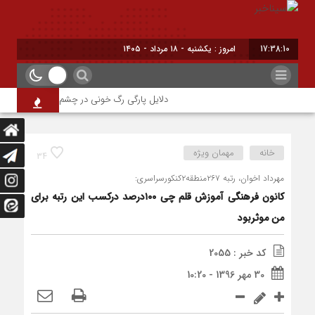
17:38:10
امروز : یکشنبه - ۱۸ مرداد - ۱۴۰۵
دلایل پارگی رگ خونی در چشم/ چه موقع باید به 
خانه
مهمان ویژه
34
مهرداد اخوان، رتبه ۲۶۷منطقه۲کنکورسراسری:
کانون فرهنگی آموزش قلم چی ۱۰۰درصد درکسب این رتبه برای
من موثربود
کد خبر : 2055
30 مهر 1396 - 10:20