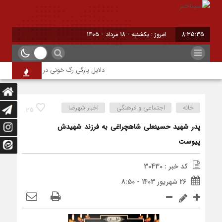
8:35:35
امروز : یکشنبه - ۱۸ مرداد - ۱۴۰۵
دلایل پارگی رگ خونی در چشم/ چه موقع بای
خانه
اجتماعی و فرهنگی
اخبار شهرضا
35
پدر شهید حسینعلی شاهچراغی به فرزند شهیدش
پیوست
کد خبر : 30430
26 شهریور 1403 - 8:50