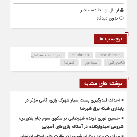
ارسال توسط :
سیناخبر
بدون دیدگاه
برچسب ها
sinakhabar
shahreza
پدر شهید حسینعلی
شاهچراغی
سیناخبر
شهرضا
نوشته های مشابه
احداث فیدرگیری پست سیار شهرک رازی؛ گامی مؤثر در
پایداری شبکه برق شهرضا
حسین نوری دونده شهرضایی بر سکوی سوم جام بلاروس؛
شروعی امیدوارکننده در آستانه بازی‌های آسیایی
موفقیت وزنه برداران شهرضا در رقابت های استان اصفهان