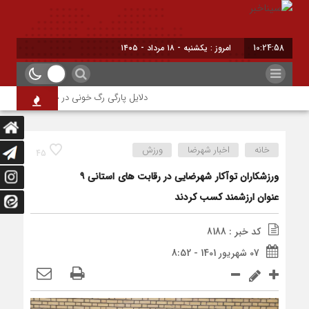
10:24:58
امروز : یکشنبه - ۱۸ مرداد - ۱۴۰۵
دلایل پارگی رگ خونی در چشم/ چه موقع باید
خانه
اخبار شهرضا
ورزش
45
ورزشکاران توآکار شهرضایی در رقابت های استانی ۹
عنوان ارزشمند کسب کردند
کد خبر : 8188
07 شهریور 1401 - 8:52