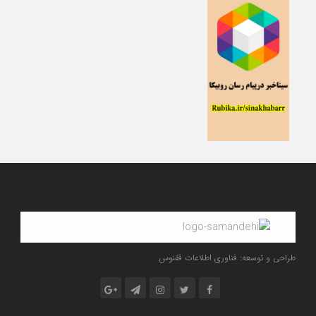
طراحی و توسعه: فناوری اطلاعات ققنوس