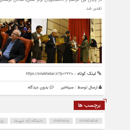
تقدیر شد.
لینک کوتاه :
https://sinakhabar.ir/?p=24210
ارسال توسط :
سیناخبر
بدون دیدگاه
برچسب ها
sinakhabar
shahreza
دانشگاه آزاد شهرضا
روز