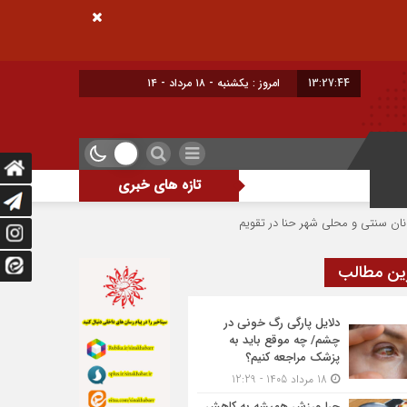
13:27:45
امروز : یکشنبه - ۱۸ مرداد - ۱۴۰۵
تازه های خبری
ی شهر حنا در تقویم رویداد‌های گردشگری
احداث فیدرگیری پست سیار شهرک رازی
ین مطالب
دلایل پارگی رگ خونی در
چشم/ چه موقع باید به
پزشک مراجعه کنیم؟
18 مرداد 1405 - 12:29
چرا ورزش همیشه به کاهش