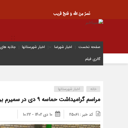
نَصرُ مِنَ الله وَ فَتحٌ قَریب
صفحه نخست
اخبار شهرضا
اخبار شهرستانها
جاذبه های
گالری فیلم
خانه
اخبار شهرستانها
مراسم گرامیداشت حماسه ۹ دی در سمیرم برگزار شد
کد خبر : 25061
10 دی 1402 - 10:22