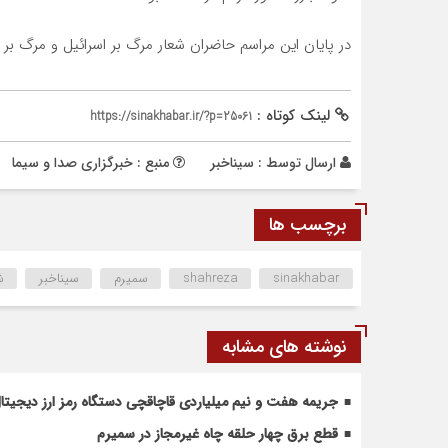
در پایان این مراسم حاضران شعار مرگ بر اسرائیل و مرگ بر ام
لینک کوتاه :
https://sinakhabar.ir/?p=25061
ارسال توسط :
سیناخبر
منبع : خبرگزاری صدا و سیما
برچسب ها
sinakhabar
shahreza
سمیرم
سیناخبر
ش
نوشته های مشابه
جریمه هفت و نیم میلیاردی قاچاقچی دستگاه رمز ارز دیجیتال 
قطع برق چهار حلقه چاه غیرمجاز در سمیرم