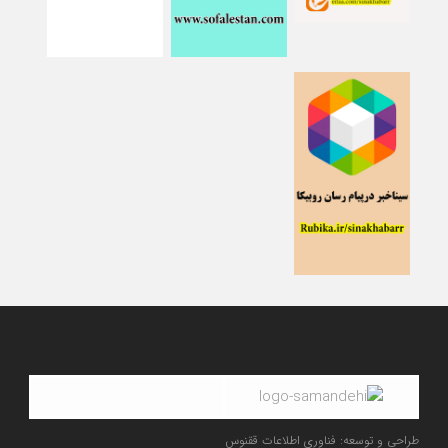
طراحی و توسعه: فناوری اطلاعات ققنوس