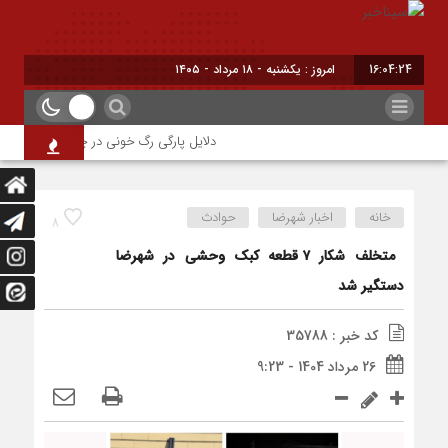
16:04:24
امروز : یکشنبه - ۱۸ مرداد - ۱۴۰۵
دلایل پارگی رگ خونی در چشم/ چه موقع باید
خانه
اخبار شهرضا
حوادث
8
متخلف شکار ۷ قطعه کبک وحشی در شهرضا
دستگیر شد
کد خبر : 35788
26 مرداد 1404 - 9:23