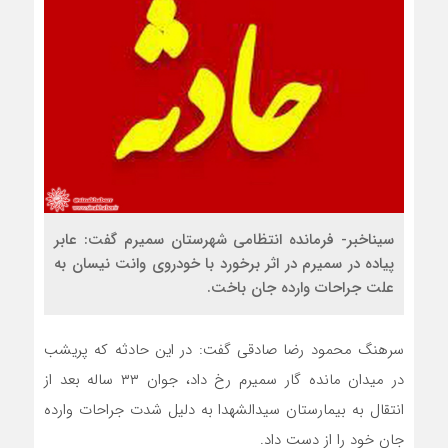
سیناخبر- فرمانده انتظامی شهرستان سمیرم گفت: عابر
پیاده در سمیرم در اثر برخورد با خودروی وانت نیسان به
علت جراحات وارده جان باخت.
سرهنگ محمود رضا صادقی گفت: در این حادثه که پریشب
در میدان مانده گار سمیرم رخ داد، جوان ۳۳ ساله بعد از
انتقال به بیمارستان سیدالشهدا به دلیل شدت جراحات وارده
جان خود را از دست داد.