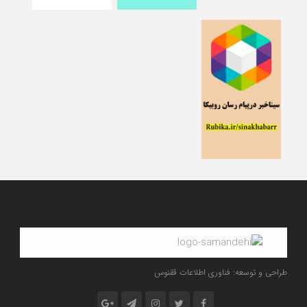
طراحی و توسعه: فناوری اطلاعات ققنوس