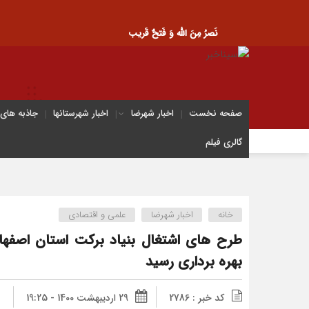
نَصرُ مِنَ الله وَ فَتحٌ قَریب
صفحه نخست
اخبار شهرضا
اخبار شهرستانها
جاذبه های
گالری فیلم
خانه
اخبار شهرضا
علمی و اقتصادی
طرح های اشتغال بنیاد برکت استان اصفها
بهره برداری رسید
کد خبر : 2786
29 اردیبهشت 1400 - 19:25