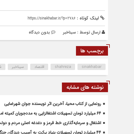
لینک کوتاه :
https://sinakhabar.ir/?p=2786
ارسال توسط :
سیناخبر
بدون دیدگاه
برچسب ها
sinakhabar
shahreza
اقتصاد
سیناخبر
ش
نوشته های مشابه
رونمایی از کتاب محیا، آخرین اثر نویسنده جوان شهرضایی
۶۴ میلیارد تومان تسهیلات اشتغالزایی به مددجویان کمیته امداد شهرضا پرداخت شد
اشتغال و سرمایه‌گذاری خط قرمز و دغدغه اصلی مردم و دو
۴۴ میلیارد تومان تسهیلات بنیاد برکت به آسیب دیدگان جنگ در شهرضا اختصاص یافت