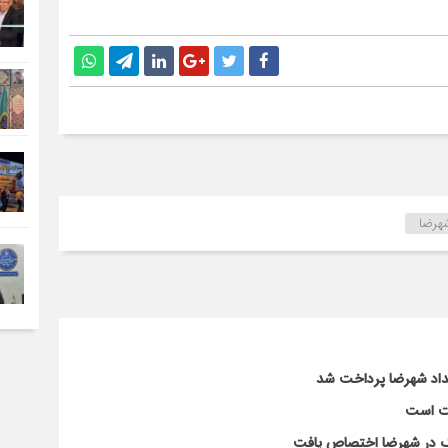
هرضا
لت است