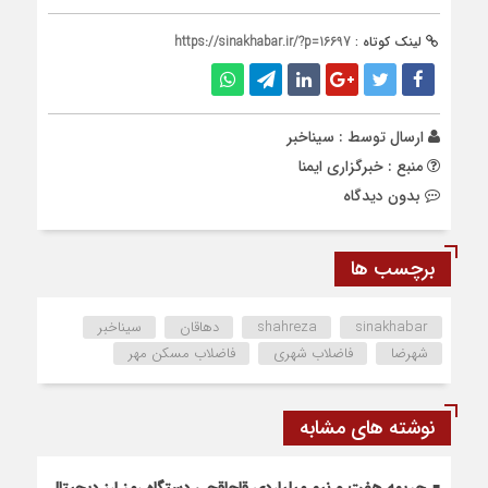
لینک کوتاه :
https://sinakhabar.ir/?p=16697
ارسال توسط :
سیناخبر
منبع : خبرگزاری ایمنا
بدون دیدگاه
برچسب ها
sinakhabar
shahreza
دهاقان
سیناخبر
شهرضا
فاضلاب شهری
فاضلاب مسکن مهر
نوشته های مشابه
جریمه هفت و نیم میلیاردی قاچاقچی دستگاه رمز ارز دیجیتال