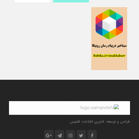
طراحی و توسعه: فناوری اطلاعات ققنوس