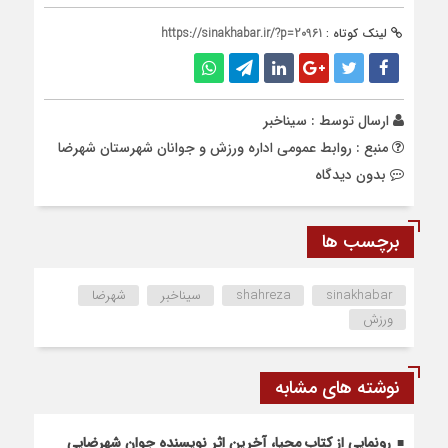
لینک کوتاه :
https://sinakhabar.ir/?p=20961
ارسال توسط :
سیناخبر
منبع : روابط عمومی اداره ورزش و جوانان شهرستان شهرضا
بدون دیدگاه
برچسب ها
sinakhabar
shahreza
سیناخبر
شهرضا
ورزش
نوشته های مشابه
رونمایی از کتاب محیا، آخرین اثر نویسنده جوان شهرضایی