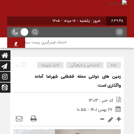
6:39:48
امروز : یکشنبه - ۱۸ مرداد - ۱۴۰۵
احداث فیدرگیری پست سیار شهرک رازی؛ گامی م
خانه
اجتماعی و فرهنگی
اخبار شهرضا
39
زمین های دولتی محله قشقایی شهرضا آماده
واگذاری است
کد خبر : 13013
27 بهمن 1401 - 10:55