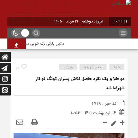
10:24:21
امروز : دوشنبه - ۱۹ مرداد - ۱۴۰۵
دلایل پارگی رگ خونی در چشم/ چه موقع بای
خانه
اخبار شهرضا
ورزش
66
دو طلا و یک نقره حاصل تلاش پسران کونگ فو کار
شهرضا شد
کد خبر : 4728
04 اردیبهشت 1401 - 10:53