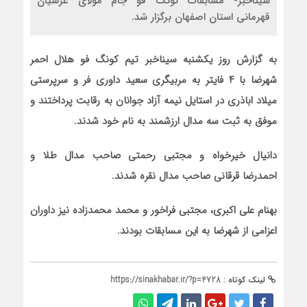
سیناخبر- مسابقات کونگ فو جام مولای عرشیان
قهرمانی استان اصفهان برگزار شد.
به گزارش روز یکشنبه سیناخبر تیم کونگ فو هلال احمر
شهرضا با ۴ فایتر به مربیگری سعید داوری فر و سرپرستی
میلاد اباذری در استایل نیمه آزاد جوانان به رقابت پرداختند و
موفق به ثبت سه مدال ارزشمند به نام خود شدند.
دانیال خیرخواه و مجتبی رحمتی صاحب مدال طلا و
احمدرضا قرقانی صاحب مدال نقره شدند.
بهنام علی اکبری، مجتبی فراخور و محمد محمدزاده نیز داوران
اعزامی از شهرضا به این مسابقات بودند.
لینک کوتاه :
https://sinakhabar.ir/?p=4728