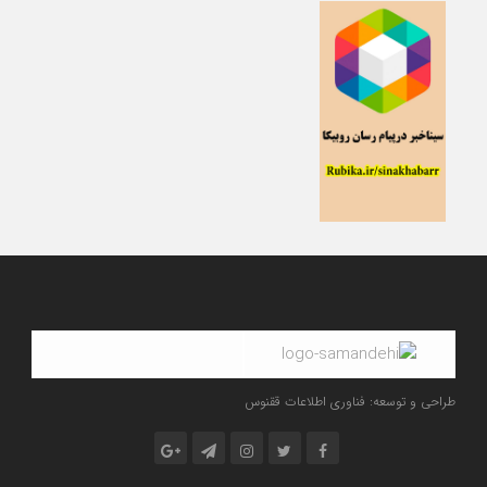
طراحی و توسعه: فناوری اطلاعات ققنوس