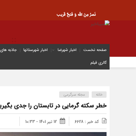
نَصرُ مِنَ الله وَ فَتحٌ قَریب
صفحه نخست
اخبار شهرضا
اخبار شهرستانها
جاذبه های
گالری فیلم
خانه
مجله سرگرمی
خطر سکته گرمایی در تابستان را جدی بگیری
کد خبر : 6628
12 تیر 1401 - 10:33