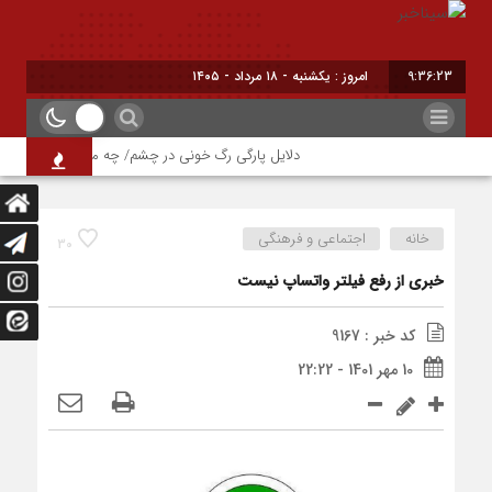
9:36:24
برا
دلایل پارگی رگ خونی در چشم/ چه موقع باید به پزشک 
خانه
اجتماعی و فرهنگی
30
خبری از رفع فیلتر واتساپ نیست
کد خبر : 9167
10 مهر 1401 - 22:22