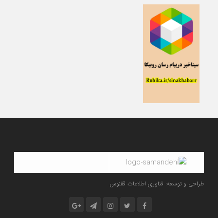
طراحی و توسعه: فناوری اطلاعات ققنوس