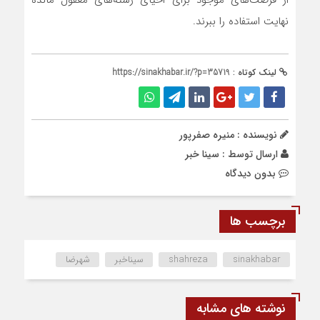
از فرصت‌های موجود برای احیای رشته‌های مغفول مانده
نهایت استفاده را ببرند.
لینک کوتاه :
https://sinakhabar.ir/?p=35719
نویسنده : منیره صفرپور
ارسال توسط :
سینا خبر
بدون دیدگاه
برچسب ها
sinakhabar
shahreza
سیناخبر
شهرضا
نوشته های مشابه