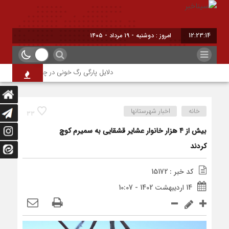
12:23:15
امروز : دوشنبه - ۱۹ مرداد - ۱۴۰۵
دلایل پارگی رگ خونی در چشم/ چه موقع باید 
خانه
اخبار شهرستانها
33
بیش از ۴ هزار خانوار عشایر قشقایی به سمیرم کوچ
کردند
کد خبر : 15172
14 اردیبهشت 1402 - 10:07