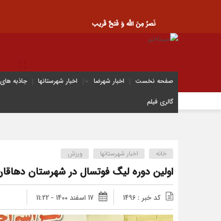
نَصرُ مِنَ الله وَ فَتحٌ قَریب
صفحه نخست
اخبار شهرضا
اخبار شهرستانها
جاذبه های
گالری فیلم
خانه
اخبار شهرستانها
ورزش
اولین دوره لیگ فوتسال در شهرستان دهاقان 
کد خبر : 1496
17 اسفند 1400 - 11:22