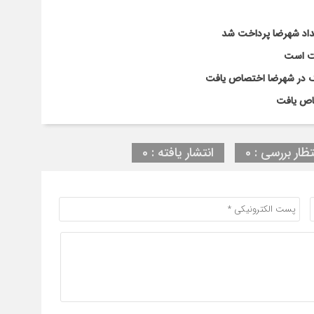
لت است
تظار بررسی : 0
انتشار یافته : 0