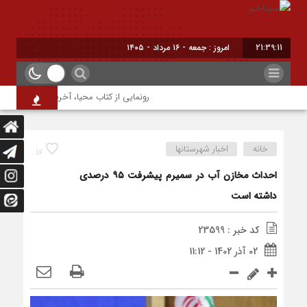
21:39:12
امروز : جمعه - ۱۶ مرداد - ۱۴۰۵
رونمایی از کتاب محیا، آخرین اثر نویسنده ج
خانه
اخبار شهرستانها
16
احداث مخازن آب در سمیرم پیشرفت ۹۵ درصدی
داشته است
کد خبر : 23599
02 آذر 1402 - 11:12