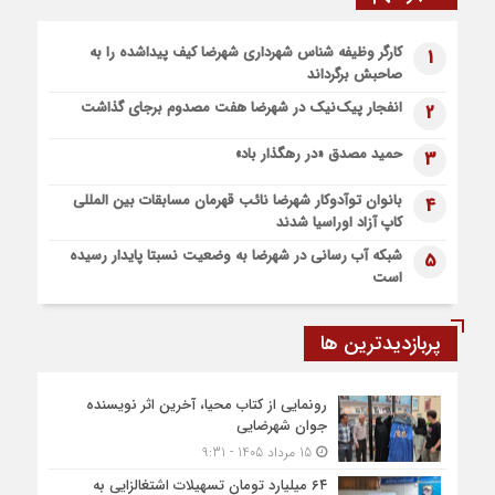
6 روز قبل
کارگر وظیفه شناس شهرداری شهرضا کیف پیداشده را به
1
پیاده روی اربعین، ادامه نهضت حسینی است
صاحبش برگرداند
1 هفته قبل
انفجار پیک‌نیک در شهرضا هفت مصدوم برجای گذاشت
2
اعزام موکب بقیه الله الاعظم (عج) از شهرضا به نجف اشرف
1 هفته قبل
حمید مصدق «در رهگذار باد»
3
قطار زیارتی مشهد مقدس در مسیر شهرضا و دهاقان قرار گرفت
بانوان توآدوکار شهرضا نائب قهرمان مسابقات بین المللی
4
کاپ آزاد اوراسیا شدند
شبکه آب رسانی در شهرضا به وضعیت نسبتا پایدار رسیده
5
است
پربازدیدترین ها
رونمایی از کتاب محیا، آخرین اثر نویسنده
جوان شهرضایی
15 مرداد 1405 - 9:31
۶۴ میلیارد تومان تسهیلات اشتغالزایی به