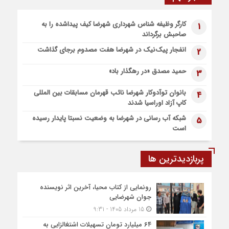
5 روز قبل
کارگر وظیفه شناس شهرداری شهرضا کیف پیداشده را به
1
پیاده روی اربعین، ادامه نهضت حسینی است
صاحبش برگرداند
1 هفته قبل
انفجار پیک‌نیک در شهرضا هفت مصدوم برجای گذاشت
2
اعزام موکب بقیه الله الاعظم (عج) از شهرضا به نجف اشرف
1 هفته قبل
حمید مصدق «در رهگذار باد»
3
قطار زیارتی مشهد مقدس در مسیر شهرضا و دهاقان قرار گرفت
بانوان توآدوکار شهرضا نائب قهرمان مسابقات بین المللی
4
کاپ آزاد اوراسیا شدند
شبکه آب رسانی در شهرضا به وضعیت نسبتا پایدار رسیده
5
است
پربازدیدترین ها
رونمایی از کتاب محیا، آخرین اثر نویسنده
جوان شهرضایی
15 مرداد 1405 - 9:31
۶۴ میلیارد تومان تسهیلات اشتغالزایی به