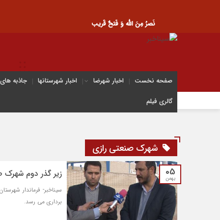
نَصرُ مِنَ الله وَ فَتحٌ قَریب
صفحه نخست
اخبار شهرضا
اخبار شهرستانها
جاذبه های
گالری فیلم
شهرک صنعتی رازی
05
زیر گذر دوم شهرک صنعتی رازی شهرضا 
بهمن
برداری می رسد.