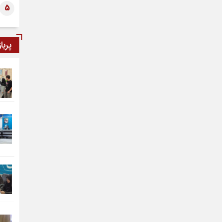
5
پربا