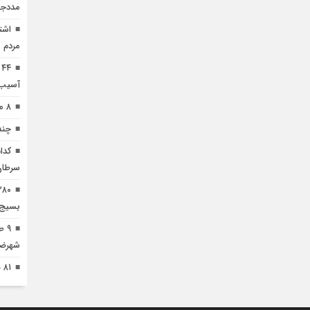
مددجو
اشت
مردم 
۴
آسیب 
۸ ممنوعه مهم برای کودکان قبل از خواب
چند
کدا
سرطان
بسیج 
۹ 
شهرضا
۸۱ هکتار طالبی در اراضی شهرضا کشت شد