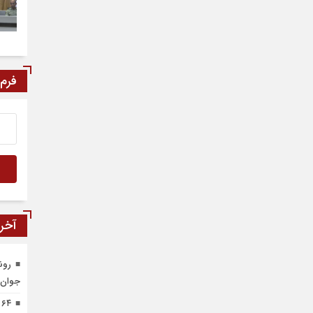
فرم
آخری
رون
جوان 
۴