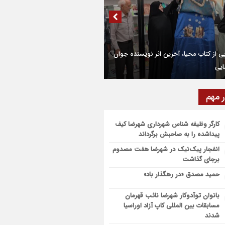
۹۱۰ تن قیر برای آسفالت جاده های کشاورزی
ضا و دهاقان اختصاص یافت
تین مرکز هوش مصنوعی و کسب‌ و کار
ق شهرستان شهرضا افتتاح شد
ده روی اربعین، ادامه نهضت حسینی است
ر مهم
میلیارد تومان تسهیلات اشتغالزایی به
ام موکب بقیه الله الاعظم (عج) از شهرضا به
یان کمیته امداد شهرضا پرداخت شد
ف اشرف
کارگر وظیفه شناس شهرداری شهرضا کیف
پیداشده را به صاحبش برگرداند
ر زیارتی مشهد مقدس در مسیر شهرضا و
انفجار پیک‌نیک در شهرضا هفت مصدوم
قان قرار گرفت
برجای گذاشت
حمید مصدق «در رهگذار باد»
بانوان توآدوکار شهرضا نائب قهرمان
مسابقات بین المللی کاپ آزاد اوراسیا
شدند