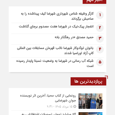
شهرضا افتتاح شد
6 روز قبل
کارگر وظیفه شناس شهرداری شهرضا کیف پیداشده را به
1
پیاده روی اربعین، ادامه نهضت حسینی است
صاحبش برگرداند
1 هفته قبل
انفجار پیک‌نیک در شهرضا هفت مصدوم برجای گذاشت
2
اعزام موکب بقیه الله الاعظم (عج) از شهرضا به نجف اشرف
1 هفته قبل
حمید مصدق «در رهگذار باد»
3
قطار زیارتی مشهد مقدس در مسیر شهرضا و دهاقان قرار گرفت
بانوان توآدوکار شهرضا نائب قهرمان مسابقات بین المللی
4
کاپ آزاد اوراسیا شدند
شبکه آب رسانی در شهرضا به وضعیت نسبتا پایدار رسیده
5
است
پربازدیدترین ها
رونمایی از کتاب محیا، آخرین اثر نویسنده
جوان شهرضایی
15 مرداد 1405 - 9:31
۶۴ میلیارد تومان تسهیلات اشتغالزایی به