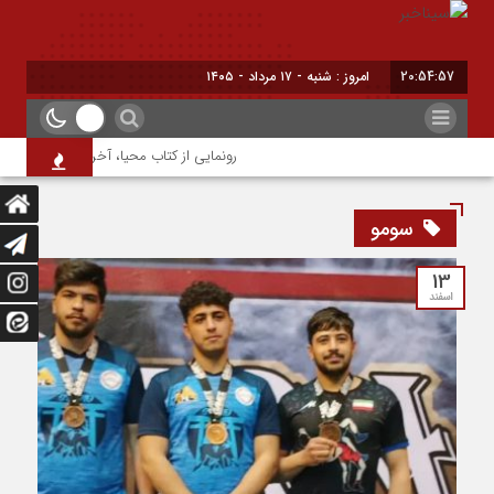
20:54:57
امروز : شنبه - ۱۷ مرداد - ۱۴۰۵
رونمایی از کتاب محیا، آخرین اثر نویسنده ج
سومو
13
اسفند