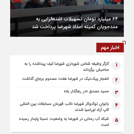
پیاده روی اربعین، ادامه نهضت حسینی است
1 هفته قبل
اعزام موکب بقیه الله الاعظم (عج) از شهرضا به نجف اشرف
1 هفته قبل
اشتغال و سرمایه‌گذاری خط قرمز و دغدغه اصلی
قطار زیارتی مشهد مقدس در مسیر شهرضا و دهاقان قرار گرفت
مردم و دولت است
1 هفته قبل
اخبار مهم
آغاز پرداخت کمک بلاعوض احداث و تعمیر واحد‌های مسکونی و
تجاری خسارت دیده جنگ رمضان در شهرستان شهرضا
کارگر وظیفه شناس شهرداری شهرضا کیف پیداشده را به
1
صاحبش برگرداند
انفجار پیک‌نیک در شهرضا هفت مصدوم برجای گذاشت
2
حمید مصدق «در رهگذار باد»
3
بانوان توآدوکار شهرضا نائب قهرمان مسابقات بین المللی
4
کاپ آزاد اوراسیا شدند
شبکه آب رسانی در شهرضا به وضعیت نسبتا پایدار رسیده
5
است