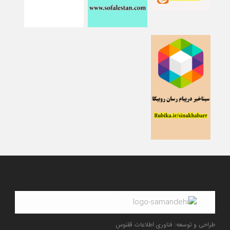
طراحی و توسعه: فناوری اطلاعات ققنوس