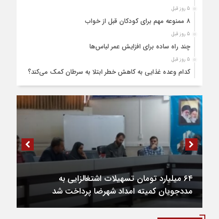
5 روز قبل
۸ ممنوعه مهم برای کودکان قبل از خواب
5 روز قبل
چند راه ساده برای افزایش عمر لباس‌ها
5 روز قبل
کدام وعده غذایی به کاهش خطر ابتلا به سرطان کمک می‌کند؟
5 روز قبل
۲۸۰ میلیارد تومان اعتبار به تکمیل میدان بسیج شهرضا اختصاص
یافت
6 روز قبل
۹ طرح عمرانی در دوره ششم شوراهای شهر در شهرضا تکمیل شد
6 روز قبل
۸۱ هکتار طالبی در اراضی شهرضا کشت شد
6 روز قبل
۶۴ میلیارد تومان تسهیلات اشتغالزایی به
۹۱۰ تن قیر برای آسفالت جاده های کشاورزی شهرضا و دهاقان
مددجویان کمیته امداد شهرضا پرداخت شد
اختصاص یافت
6 روز قبل
نخستین مرکز هوش مصنوعی و کسب‌ و کار خلاق شهرستان