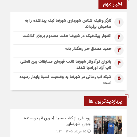
اخبار مهم
شهرضا افتتاح شد
6 روز قبل
کارگر وظیفه شناس شهرداری شهرضا کیف پیداشده را به
1
پیاده روی اربعین، ادامه نهضت حسینی است
صاحبش برگرداند
1 هفته قبل
انفجار پیک‌نیک در شهرضا هفت مصدوم برجای گذاشت
2
اعزام موکب بقیه الله الاعظم (عج) از شهرضا به نجف اشرف
1 هفته قبل
حمید مصدق «در رهگذار باد»
3
قطار زیارتی مشهد مقدس در مسیر شهرضا و دهاقان قرار گرفت
بانوان توآدوکار شهرضا نائب قهرمان مسابقات بین المللی
4
کاپ آزاد اوراسیا شدند
شبکه آب رسانی در شهرضا به وضعیت نسبتا پایدار رسیده
5
است
پربازدیدترین ها
رونمایی از کتاب محیا، آخرین اثر نویسنده
جوان شهرضایی
15 مرداد 1405 - 9:31