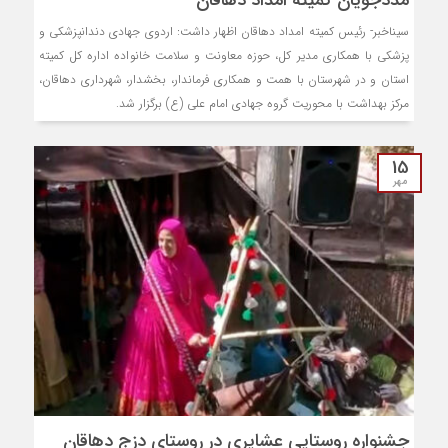
مددجویان کمیته امداد دهاقان
سیناخبر- رئیس کمیته امداد دهاقان اظهار داشت: اردوی جهادی دندانپزشکی و
پزشکی با همکاری مدیر کل، حوزه معاونت و سلامت خانواده اداره کل کمیته
استان و در شهرستان با همت و همکاری فرماندار، بخشدار، شهرداری دهاقان،
مرکز بهداشت با محوریت گروه جهادی امام علی (ع) برگزار شد.
15
مهر
جشنواره روستایی عشایری در روستای دزج دهاقان