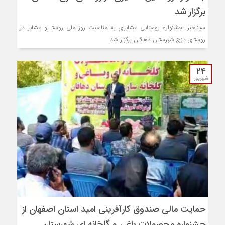
برگزار شد
سیناخبر- جشنواره روستایی عشایری به مناسبت روز ملی روستا و عشایر در
روستای دزج شهرستان دهاقان برگزار شد.
24
شهریور
حمایت مالی صندوق کارآفرینی امید استان اصفهان از
جشنواره محصولات باغی و گلخانه ای شهرستان