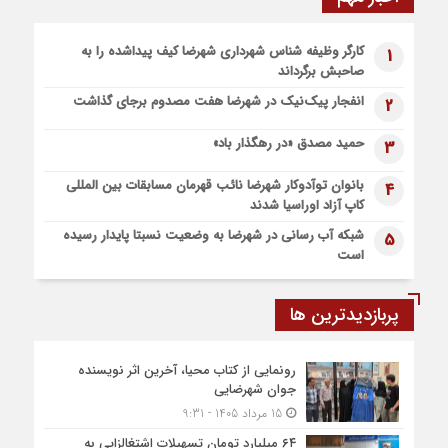
شهرضا افتتاح شد
6 روز قبل
کارگر وظیفه شناس شهرداری شهرضا کیف پیداشده را به
1
پیاده روی اربعین، ادامه نهضت حسینی است
صاحبش برگرداند
1 هفته قبل
انفجار پیک‌نیک در شهرضا هفت مصدوم برجای گذاشت
2
اعزام موکب بقیه الله الاعظم (عج) از شهرضا به نجف اشرف
1 هفته قبل
حمید مصدق «در رهگذار باد»
3
قطار زیارتی مشهد مقدس در مسیر شهرضا و دهاقان قرار گرفت
بانوان توآدوکار شهرضا نائب قهرمان مسابقات بین المللی
4
کاپ آزاد اوراسیا شدند
شبکه آب رسانی در شهرضا به وضعیت نسبتا پایدار رسیده
5
است
پربازدیدترین ها
رونمایی از کتاب محیا، آخرین اثر نویسنده
جوان شهرضایی
15 مرداد 1405 - 9:31
۶۴ میلیارد تومان تسهیلات اشتغالزایی به