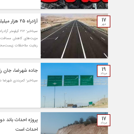
17
آزادراه ۲۵ هزار میلیارد تومانی شیراز- اصفهان افتتاح می شود
مهر
سیناخبر- ۲۱۲ کی
مزیت‌های کاهش مسافت، ا
رعایت ملاحظات زیست‌محیط
19
جاده شهرضا، جان ران
مرداد
سیناخبر- کمربندی شهرضا دا
17
مرداد
احداث است