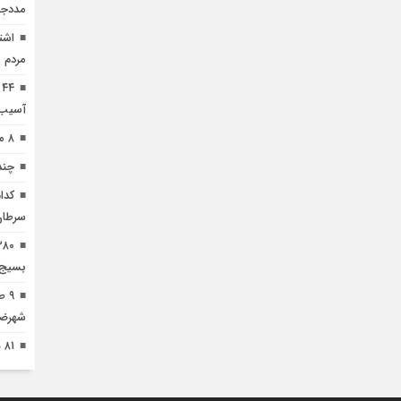
مددجو
اشت
مردم 
۴
آسیب 
۸ ممنوعه مهم برای کودکان قبل از خواب
چند
کدا
سرطان
بسیج 
۹ 
شهرضا
۸۱ هکتار طالبی در اراضی شهرضا کشت شد