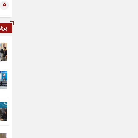
5
پربا