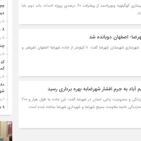
سیناخبر- مدیرکل راه و شهرسازی کهگیلویه وبویراحمد از پیشرفت ۶۰ درصدی پروژه احداث باند دوم بابا
دید
د.
5 روز قبل
۸ ممنوعه مهم برای کودکان قبل از خواب
5 روز قبل
چند
سیناخبر- رئیس اداره راه و شهرسازی شهرستان شهرضا گفت: ۱۱ کیلومتر از جاده شهرضا- اصفهان تعریض و
5 روز قبل
کدا
کمک
5 روز قبل
 آباد به جرم افشار شهرضابه بهره برداری رسید
شه
سیناخبر- مسئول بسیج سازندگی و محرومیت زدایی استان در شهرضا گفت: این جاده به طول هزار و 200
6 روز قبل
 سازندگی ناحیه مقاومت بسیج شهرضا و شهرداری شهرضا ساخته شده است.
۹ 
شهر
6 روز قبل
۸۱ هکتار طالبی در اراضی شهرضا کشت شد
6 روز قبل