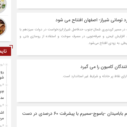
لومتر آزادراه در مسیر کریدوری شمال-جنوب حدفاصل شیراز-ایزدخواست در دولت سیزدهم با
فزایش ایمنی و صرفه‌جویی در مصرف سوخت و استفاده از روسازی بتنی و
ی به زودی افتتاح می‌شود.
تایم
1 روز قبل
ندگان کامیون را می گیرد
رون
رای نقاط پر حادثه و شرایط غیر استاندارد است.
شه
4 روز قبل
مدد
4 روز قبل
اشت
پروژه احداث باند دوم بابامیدان -یاسوج-سمیرم با پیشرفت ۶۰ درصدی در دست
مرد
4 روز قبل