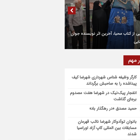
۹۱۰ تن قیر برای آسفالت جاده های کشاورزی
ضا و دهاقان اختصاص یافت
تین مرکز هوش مصنوعی و کسب‌ و کار
ق شهرستان شهرضا افتتاح شد
ده روی اربعین، ادامه نهضت حسینی است
میلیارد تومان تسهیلات اشتغالزایی به
ر مهم
یان کمیته امداد شهرضا پرداخت شد
ام موکب بقیه الله الاعظم (عج) از شهرضا به
ف اشرف
کارگر وظیفه شناس شهرداری شهرضا کیف
پیداشده را به صاحبش برگرداند
ر زیارتی مشهد مقدس در مسیر شهرضا و
انفجار پیک‌نیک در شهرضا هفت مصدوم
قان قرار گرفت
برجای گذاشت
حمید مصدق «در رهگذار باد»
بانوان توآدوکار شهرضا نائب قهرمان
مسابقات بین المللی کاپ آزاد اوراسیا
شدند