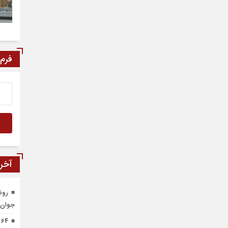
فرم
آخری
رون
جوان 
۴