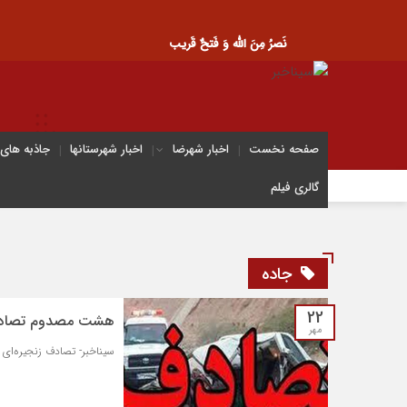
نَصرُ مِنَ الله وَ فَتحٌ قَریب
صفحه نخست
اخبار شهرضا
اخبار شهرستانها
جاذبه های
گالری فیلم
جاده
22
هشت مصدوم تصادف ز
مهر
سیناخبر- تصادف زنجیره‌ا