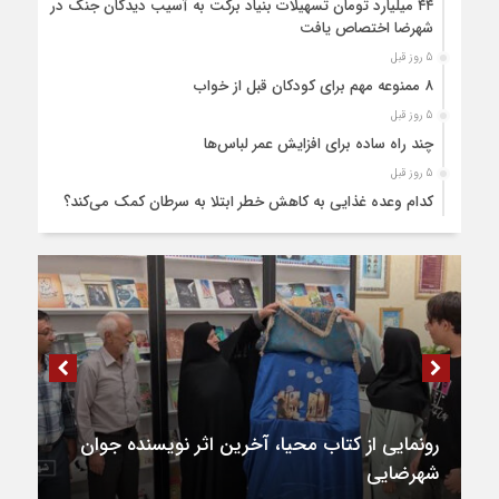
۴۴ میلیارد تومان تسهیلات بنیاد برکت به آسیب دیدگان جنگ در
شهرضا اختصاص یافت
5 روز قبل
۸ ممنوعه مهم برای کودکان قبل از خواب
5 روز قبل
چند راه ساده برای افزایش عمر لباس‌ها
5 روز قبل
کدام وعده غذایی به کاهش خطر ابتلا به سرطان کمک می‌کند؟
5 روز قبل
۲۸۰ میلیارد تومان اعتبار به تکمیل میدان بسیج شهرضا اختصاص
یافت
6 روز قبل
۹ طرح عمرانی در دوره ششم شوراهای شهر در شهرضا تکمیل شد
6 روز قبل
۸۱ هکتار طالبی در اراضی شهرضا کشت شد
6 روز قبل
۹۱۰ تن قیر برای آسفالت جاده های کشاورزی شهرضا و دهاقان
اختصاص یافت
۶۴ میلیارد تومان تسهیلات اشتغالزایی به