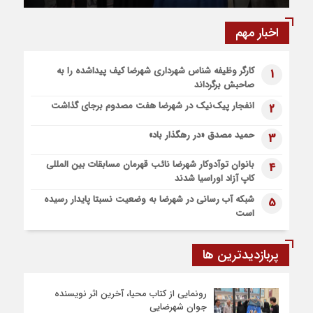
6 روز قبل
مددجویان کمیته امداد شهرضا پرداخت شد
نخستین مرکز هوش مصنوعی و کسب‌ و کار خلاق شهرستان
اخبار مهم
شهرضا افتتاح شد
6 روز قبل
کارگر وظیفه شناس شهرداری شهرضا کیف پیداشده را به
1
پیاده روی اربعین، ادامه نهضت حسینی است
صاحبش برگرداند
1 هفته قبل
انفجار پیک‌نیک در شهرضا هفت مصدوم برجای گذاشت
2
اعزام موکب بقیه الله الاعظم (عج) از شهرضا به نجف اشرف
1 هفته قبل
حمید مصدق «در رهگذار باد»
3
قطار زیارتی مشهد مقدس در مسیر شهرضا و دهاقان قرار گرفت
بانوان توآدوکار شهرضا نائب قهرمان مسابقات بین المللی
4
کاپ آزاد اوراسیا شدند
شبکه آب رسانی در شهرضا به وضعیت نسبتا پایدار رسیده
5
است
پربازدیدترین ها
رونمایی از کتاب محیا، آخرین اثر نویسنده
جوان شهرضایی