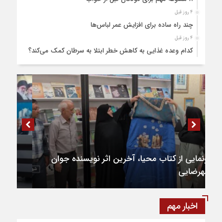
4 روز قبل
چند راه ساده برای افزایش عمر لباس‌ها
4 روز قبل
کدام وعده غذایی به کاهش خطر ابتلا به سرطان کمک می‌کند؟
4 روز قبل
۲۸۰ میلیارد تومان اعتبار به تکمیل میدان بسیج شهرضا اختصاص
یافت
5 روز قبل
۹ طرح عمرانی در دوره ششم شوراهای شهر در شهرضا تکمیل شد
5 روز قبل
۸۱ هکتار طالبی در اراضی شهرضا کشت شد
5 روز قبل
۶۴ میلیارد تومان تسهیلات اشتغالزایی به
۹۱۰ تن قیر برای آسفالت جاده های کشاورزی شهرضا و دهاقان
مددجویان کمیته امداد شهرضا پرداخت شد
اختصاص یافت
5 روز قبل
نخستین مرکز هوش مصنوعی و کسب‌ و کار خلاق شهرستان
اخبار مهم
شهرضا افتتاح شد