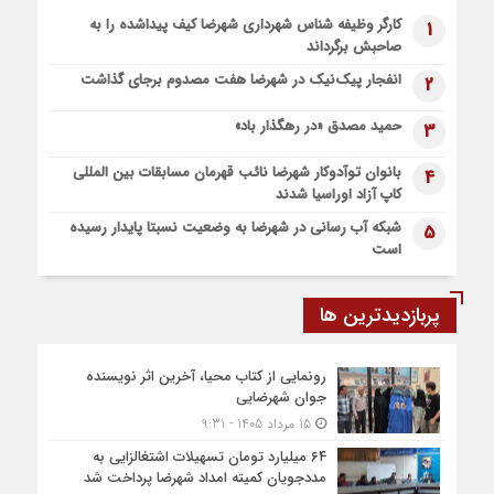
5 روز قبل
کارگر وظیفه شناس شهرداری شهرضا کیف پیداشده را به
1
پیاده روی اربعین، ادامه نهضت حسینی است
صاحبش برگرداند
1 هفته قبل
انفجار پیک‌نیک در شهرضا هفت مصدوم برجای گذاشت
2
اعزام موکب بقیه الله الاعظم (عج) از شهرضا به نجف اشرف
1 هفته قبل
حمید مصدق «در رهگذار باد»
3
قطار زیارتی مشهد مقدس در مسیر شهرضا و دهاقان قرار گرفت
بانوان توآدوکار شهرضا نائب قهرمان مسابقات بین المللی
4
کاپ آزاد اوراسیا شدند
شبکه آب رسانی در شهرضا به وضعیت نسبتا پایدار رسیده
5
است
پربازدیدترین ها
رونمایی از کتاب محیا، آخرین اثر نویسنده
جوان شهرضایی
15 مرداد 1405 - 9:31
۶۴ میلیارد تومان تسهیلات اشتغالزایی به
مددجویان کمیته امداد شهرضا پرداخت شد