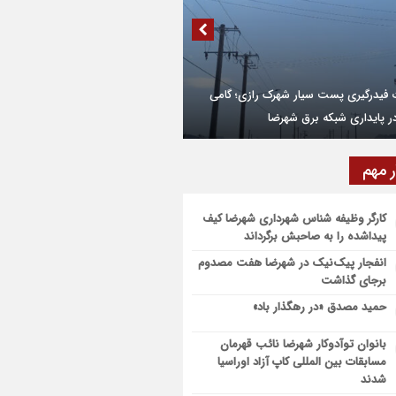
مایی از کتاب محیا، آخرین اثر نویسنده جوان
رضایی
۶۴ میلیارد تومان تسهیلات اشتغالزایی به
جویان کمیته امداد شهرضا پرداخت شد
غال و سرمایه‌گذاری خط قرمز و دغدغه اصلی
م و دولت است
رداری از شبکه روشنایی بلوار خلیج فارس در
ر مهم
نظریه
۴۴ میلیارد تومان تسهیلات بنیاد برکت به آسیب
گان جنگ در شهرضا اختصاص یافت
کارگر وظیفه شناس شهرداری شهرضا کیف
پیداشده را به صاحبش برگرداند
انفجار پیک‌نیک در شهرضا هفت مصدوم
برجای گذاشت
 راه ساده برای افزایش عمر لباس‌ها
حمید مصدق «در رهگذار باد»
بانوان توآدوکار شهرضا نائب قهرمان
مسابقات بین المللی کاپ آزاد اوراسیا
شدند