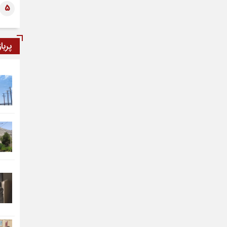
5
پربا