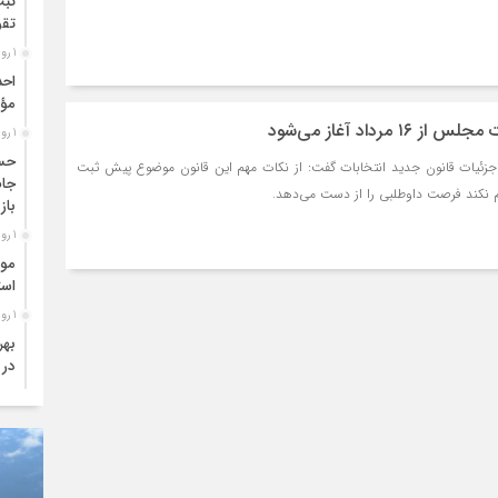
ثبت
تقو
1 روز قبل
احد
مؤث
 مرداد آغاز می‌شود
1 روز قبل
حسی
ه جزئیات قانون جدید انتخابات گفت: از نکات مهم این قانون موضوع پیش ثبت
جام
م نکند فرصت داوطلبی را از دست می‌دهد.
باز
1 روز قبل
موف
است
1 روز قبل
بهر
در 
1 روز قبل
های
3 روز قبل