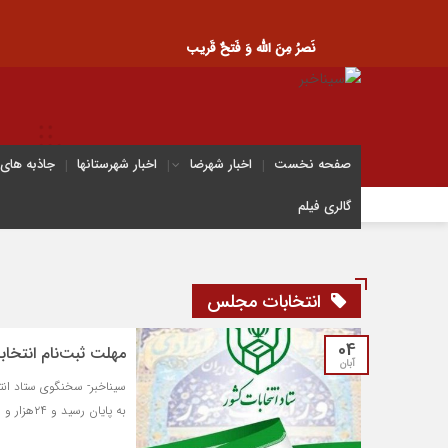
نَصرُ مِنَ الله وَ فَتحٌ قَریب
صفحه نخست
اخبار شهرضا
اخبار شهرستانها
جاذبه های
گالری فیلم
انتخابات مجلس
04
مهلت ثبت‌نام انتخا
آبان
به پایان رسید و ۲۴هزار و ۸۲۹ نفر ثبت‌نام قطعی داشتند.