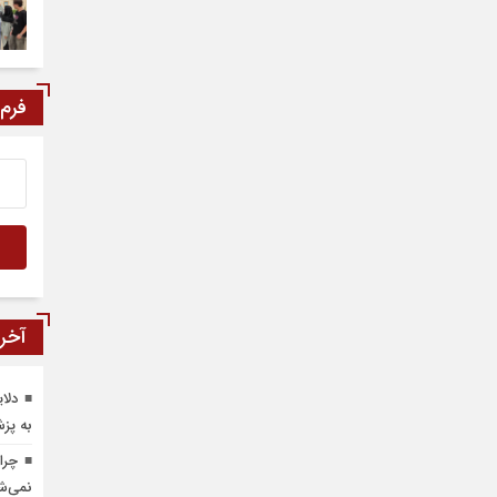
فرم
آخری
دلا
به پز
چرا
نمی‌ش