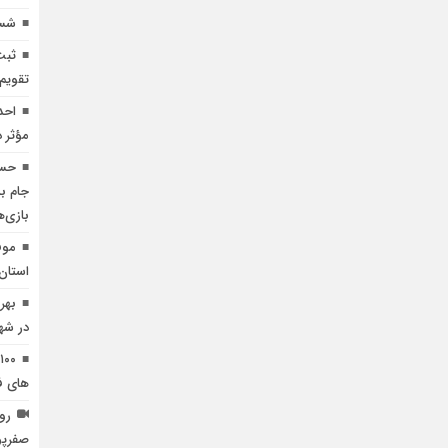
شست
ثبت
تقویم
احد
مؤثر 
حسی
جام بل
بازی‌
موف
استان
بهر
در شهر
های ف
رون
صفرپو