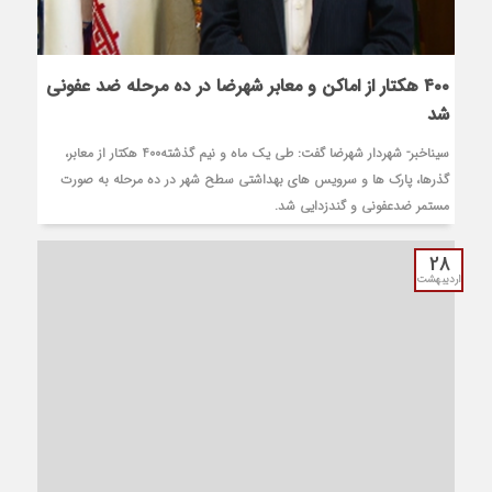
۴۰۰ هکتار از اماکن و معابر شهرضا در ده مرحله ضد عفونی
شد
سیناخبر- شهردار شهرضا گفت: طی یک ماه و نیم گذشته400 هکتار از معابر،
گذرها، پارک ها و سرویس های بهداشتی سطح شهر در ده مرحله به صورت
مستمر ضدعفونی و گندزدایی شد.
28
اردیبهشت