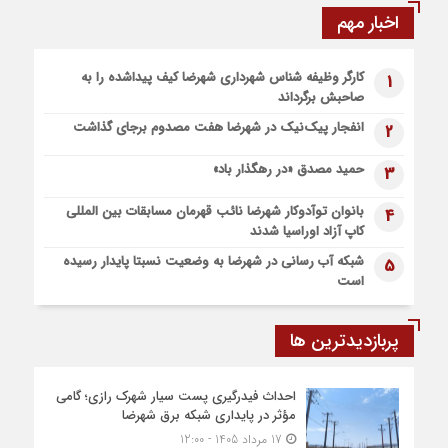
۸ ممنوعه مهم برای کودکان قبل از خواب
اخبار مهم
1 هفته قبل
چند راه ساده برای افزایش عمر لباس‌ها
کارگر وظیفه شناس شهرداری شهرضا کیف پیداشده را به
1
صاحبش برگرداند
انفجار پیک‌نیک در شهرضا هفت مصدوم برجای گذاشت
2
حمید مصدق «در رهگذار باد»
3
بانوان توآدوکار شهرضا نائب قهرمان مسابقات بین المللی
4
کاپ آزاد اوراسیا شدند
شبکه آب رسانی در شهرضا به وضعیت نسبتا پایدار رسیده
5
است
پربازدیدترین ها
احداث فیدرگیری پست سیار شهرک رازی؛ گامی
مؤثر در پایداری شبکه برق شهرضا
17 مرداد 1405 - 12:00