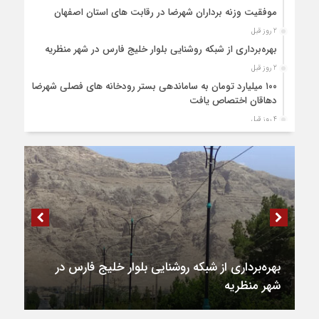
موفقیت وزنه برداران شهرضا در رقابت های استان اصفهان
2 روز قبل
بهره‌برداری از شبکه روشنایی بلوار خلیج فارس در شهر منظریه
2 روز قبل
۱۰۰ میلیارد تومان به ساماندهی بستر رودخانه های فصلی شهرضا و
دهاقان اختصاص یافت
4 روز قبل
رونمایی از کتاب محیا، آخرین اثر نویسنده جوان شهرضایی
1 هفته قبل
۶۴ میلیارد تومان تسهیلات اشتغالزایی به مددجویان کمیته امداد
شهرضا پرداخت شد
1 هفته قبل
اشتغال و سرمایه‌گذاری خط قرمز و دغدغه اصلی مردم و دولت
است
1 هفته قبل
بهره‌برداری از شبکه روشنایی بلوار خلیج فارس در
۴۴ میلیارد تومان تسهیلات بنیاد برکت به آسیب دیدگان جنگ در
شهر منظریه
شهرضا اختصاص یافت
1 هفته قبل