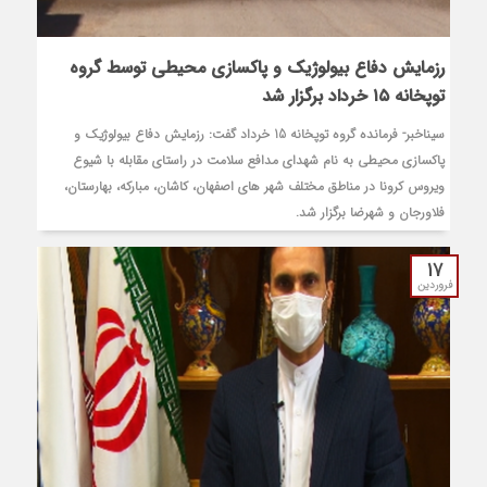
رزمایش دفاع بیولوژیک و پاکسازی محیطی توسط گروه
توپخانه ۱۵ خرداد برگزار شد
سیناخبر- فرمانده گروه توپخانه 15 خرداد گفت: رزمایش دفاع بیولوژیک و
پاکسازی محیطی به نام شهدای مدافع سلامت در راستای مقابله با شیوع
ویروس کرونا در مناطق مختلف شهر های اصفهان، کاشان، مبارکه، بهارستان،
فلاورجان و شهرضا برگزار شد.
17
فروردین