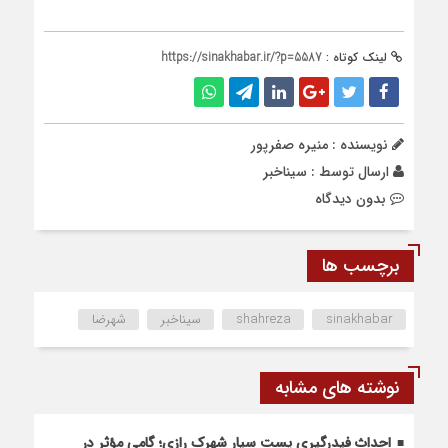
لینک کوتاه :
https://sinakhabar.ir/?p=5587
نویسنده : منیره صفرپور
ارسال توسط :
سیناخبر
بدون دیدگاه
برچسب ها
sinakhabar
shahreza
سیناخبر
شهرضا
نوشته های مشابه
احداث فیدرگیری پست سیار شهرک رازی؛ گامی مؤثر در