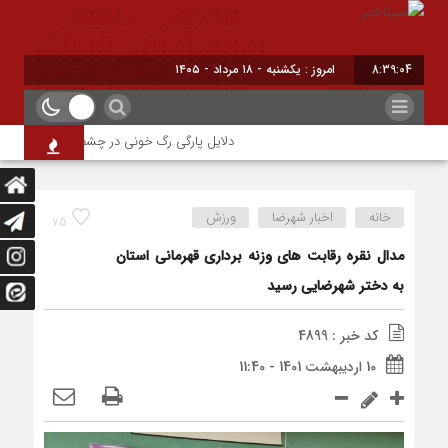
8:39:05
امروز : یکشنبه - ۱۸ مرداد - ۱۴۰۵
دلایل پارگی رگ خونی در چشم/ چه موقع باید به 
خانه
اخبار شهرضا
ورزش
75
️مدال نقره رقابت های وزنه برداری قهرمانی استان
به دختر شهرضایی رسید
کد خبر : 4899
10 اردیبهشت 1401 - 11:40