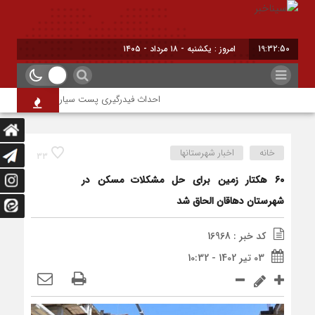
19:32:51
امروز : یکشنبه - ۱۸ مرداد - ۱۴۰۵
احداث فیدرگیری پست سیار شهرک رازی؛ گامی مؤ
خانه
اخبار شهرستانها
33
۶٠ هکتار زمین برای حل مشکلات مسکن در
شهرستان دهاقان الحاق شد
کد خبر : 16968
03 تیر 1402 - 10:32