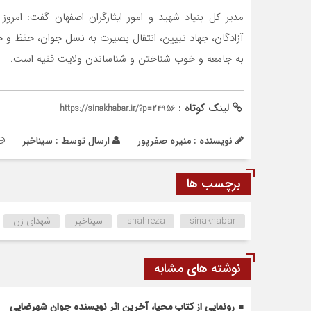
مدیر ‌کل بنیاد شهید و امور ایثارگران اصفهان گفت: امر
آزادگان، جهاد تبیین، انتقال بصیرت به نسل جوان، حفظ 
به جامعه و خوب شناختن و شناساندن ولایت فقیه است.
لینک کوتاه :
https://sinakhabar.ir/?p=24956
نویسنده : منیره صفرپور
ارسال توسط :
سیناخبر
برچسب ها
sinakhabar
shahreza
سیناخبر
شهدای زن
نوشته های مشابه
رونمایی از کتاب محیا، آخرین اثر نویسنده جوان شهرضایی