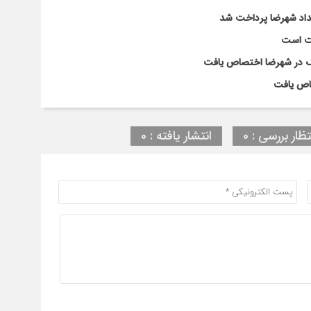
لت است
تظار بررسی : 0
انتشار یافته : 0