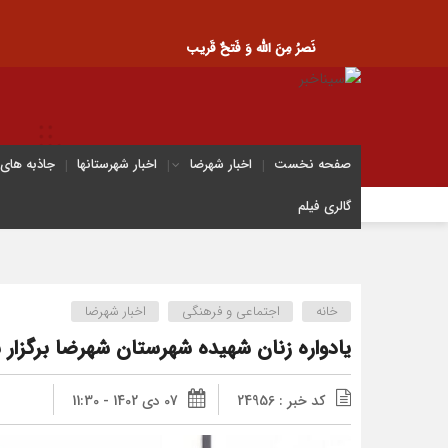
نَصرُ مِنَ الله وَ فَتحٌ قَریب
صفحه نخست
اخبار شهرضا
اخبار شهرستانها
جاذبه های
گالری فیلم
رونمایی از ک
خانه
اجتماعی و فرهنگی
اخبار شهرضا
یادواره زنان شهیده شهرستان شهرضا برگزار 
کد خبر : 24956
07 دی 1402 - 11:30