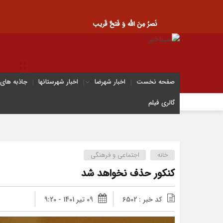
نَصرُ مِنَ الله وَ فَتحٌ قَریب
صفحه نخست
اخبار شهرضا
اخبار شهرستانها
جاذبه های
گالری فیلم
خانه
اجتماعی و فرهنگی
کنکور حذف نخواهد شد
کد خبر : 6502
09 تیر 1401 - 9:20