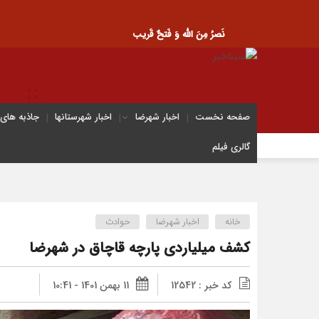
نَصرُ مِنَ الله وَ فَتحٌ قَریب
صفحه نخست
اخبار شهرضا
اخبار شهرستانها
جاذبه های
گالری فیلم
خانه
اخبار شهرضا
حوادث
کشف میلیاردی پارچه قاچاق در شهرضا
کد خبر : 12542
11 بهمن 1401 - 10:41