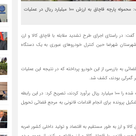
سیناخبر- جانشین فرمانده انتظامی استان اصفهان گفت: محموله پارچه قاچاق به ارزش ۱۰۰ میلیارد ریال در عملیات
فت: در راستای اجرای طرح تشدید مقابله با قاچاق کالا و ارز،
شهرستان شهرضا حین کنترل خودرو‌های عبوری به یک دستگاه
ائی به بازرسی از این خودرو پرداخته که در نتیجه این عملیات
وی با اشاره به اینکه کارشناسان ارزش محموله قاچاق کشف شده را ۱۰۰ میلیارد ریال برآورد کردند، تصریح کرد: در این رابطه
کیل پرونده برای انجام اقدامات قانونی به مرجع قضائی تحویل
 کالا و ارز به طور مستقیم به اقتصاد و تولید داخلی کشور ضربه
چوب قانون با قاچاق کالا و ارز مقابله می‌کند، از عموم مردم