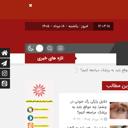
12:03:19
امروز : یکشنبه - ۱۸ مرداد - ۱۴۰۵
تازه های خبری
راجعه کنیم؟
چرا ورزش همیشه به کاهش وزن منجر نمی‌شود؟
شست‌وشوی
ین مطالب
دلایل پارگی رگ خونی در
چشم/ چه موقع باید به
پزشک مراجعه کنیم؟
18 مرداد 1405 - 12:29
چرا ورزش همیشه به کاهش