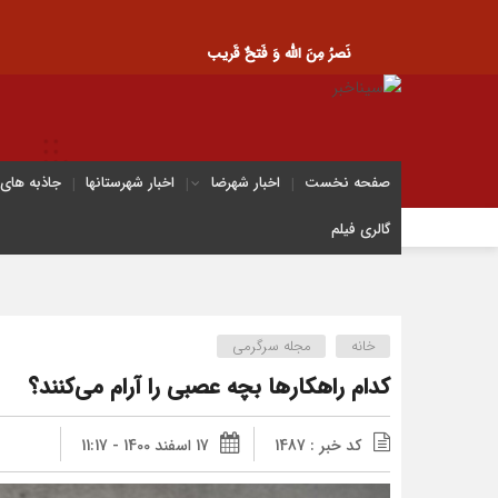
نَصرُ مِنَ الله وَ فَتحٌ قَریب
صفحه نخست
اخبار شهرضا
اخبار شهرستانها
جاذبه های
گالری فیلم
خانه
مجله سرگرمی
کدام راهکار‌ها بچه عصبی را آرام می‌کنند؟
کد خبر : 1487
17 اسفند 1400 - 11:17