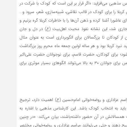
اس مذهبی می‌افزاید: «اگر قرار بر این است که کودک با شرکت در
کربلا را برای کودک در قالب نقاشی، شبیه‌سازی، شعر، سرود و…
عاشورا آشنا کرده و ذهن آن‌ها را با خاطرات کربلا گره بزنیم و
ی شد، این نشانه نفوذ محبت اهل‌بیت (ع) در دل و جان
ز کودکان تا بزرگسالان برای الگوبرداری است به عنوان مثال
 نبرد کربلا بود و هر ساله اولین جمعه ماه محرم روز بزرگداشت
ود؛ برای کودکان، حضرت قاسم، برای نوجوانان حضرت علی‌اکبر
برای جوانان، حبیب‌بن مظاهر برای سالمندان و حضرت عباس برای جوانان ۳۰ به بالا می‌تواند الگو‌های بسیار موثری برای
سم عزاداری و روضه‌خوانی امام‌حسین (ع) اهمیت دارد، ترجیح
باید به انتخاب کودک باشد. این کارشناس مذهبی با اشاره به
مسالانش در آن حضور داشته‌باشند، بیان می‌کند: «در چنین
یح دهند و حتی می‌توانند مراسم عزاداری و روضه‌خوانی مختصر