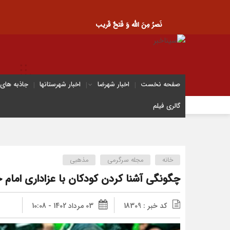
نَصرُ مِنَ الله وَ فَتحٌ قَریب
صفحه نخست
اخبار شهرضا
اخبار شهرستانها
جاذبه های
گالری فیلم
خانه
مجله سرگرمی
مذهبی
چگونگی آشنا کردن کودکان با عزاداری امام
کد خبر : 18309
03 مرداد 1402 - 10:08