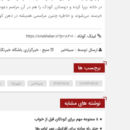
در خانه برپا کرده و دوستان کودک را هم در آن مراسم دعوت
خرسند می‌شوند و خاطره چنین مراسمی همیشه در ذهن کودک
لینک کوتاه :
https://sinakhabar.ir/?p=18309
ارسال توسط :
سیناخبر
منبع : خبرگزاری باشگاه خبرنگا
برچسب ها
sinakhabar
shahreza
سیناخبر
شهرضا
ع
نوشته های مشابه
۸ ممنوعه مهم برای کودکان قبل از خواب
چند راه ساده برای افزایش عمر لباس‌ها