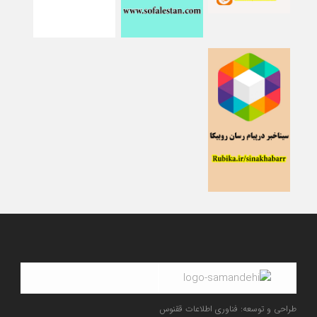
طراحی و توسعه: فناوری اطلاعات ققنوس