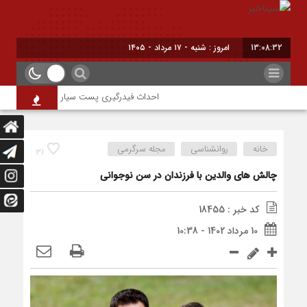
13:08:32
امروز : شنبه - ۱۷ مرداد - ۱۴۰۵
احداث فیدرگیری پست سیار شهرک رازی؛ گامی مؤثر
خانه
روانشناسی
مجله سرگرمی
31
چالش های والدین با فرزندان در سن نوجوانی
کد خبر : 18455
10 مرداد 1402 - 10:38