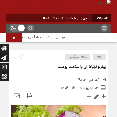
18:58:55
امروز : پنج شنبه - ۱۵ مرداد - ۱۴۰۵
رونمایی از کتاب محیا، آخرین اثر نویسنده جوان شهرض
خانه
مجله سرگرمی
45
پیاز و ارتباط آن با سلامت پوست
کد خبر : 4806
05 اردیبهشت 1401 - 10:04