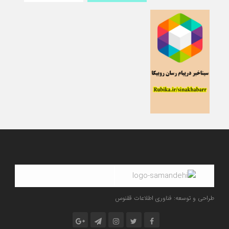
طراحی و توسعه: فناوری اطلاعات ققنوس