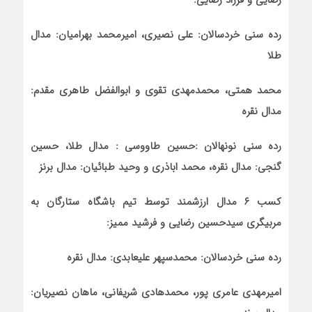
رضایی و فرزاد رضایی:
رده سنی خردسالان: علی نصیری، امیرمحمد بهرامیان: مدال
طلا
محمد همتی، محمدمهدی تقوی و ابوالفضل طاهری مقدم:
مدال نقره
رده سنی نونهالان :حسین طاووسی : مدال طلا، حسین
گنجی: مدال نقره، محمد اباذری و وحید طبائیان: مدال برنز
کسب ۶ مدال ارزشمند توسط تیم باشگاه ستارگان به
مربیگری سیدحسین رضایی و فرشید ممیز:
رده سنی خردسالان: محمدسپهر علی‏عابدی: مدال نقره
امیرمهدی عامری پور، محمدهادی شریفانی، ماهان نصیریان: