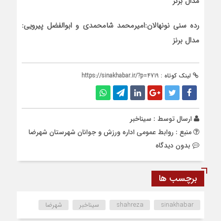
مدال برنز
رده سنی نونهالان:امیرمحمد شامحمدی و ابوالفضل پیرویی:
مدال برنز
لینک کوتاه :
https://sinakhabar.ir/?p=4719
ارسال توسط :
سیناخبر
منبع : روابط عمومی اداره ورزش و جوانان شهرستان شهرضا
بدون دیدگاه
برچسب ها
sinakhabar
shahreza
سیناخبر
شهرضا