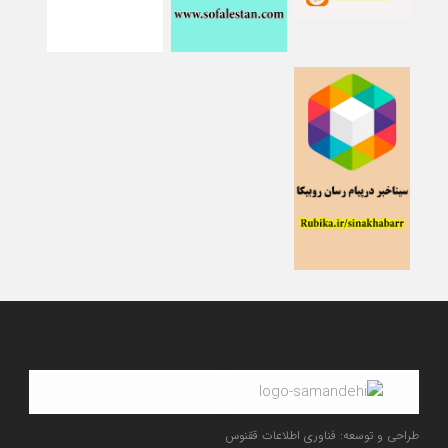
طراحی و توسعه: فناوری اطلاعات ققنوس